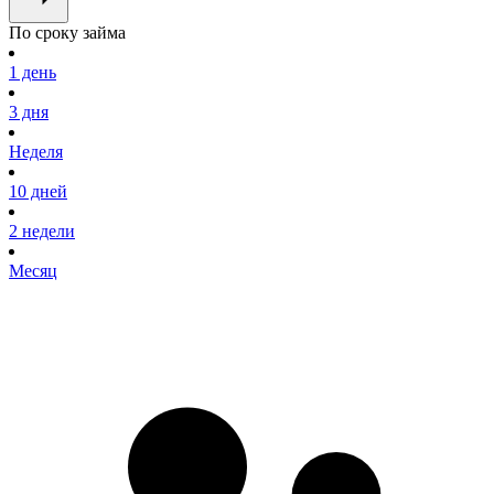
По сроку займа
1 день
3 дня
Неделя
10 дней
2 недели
Месяц