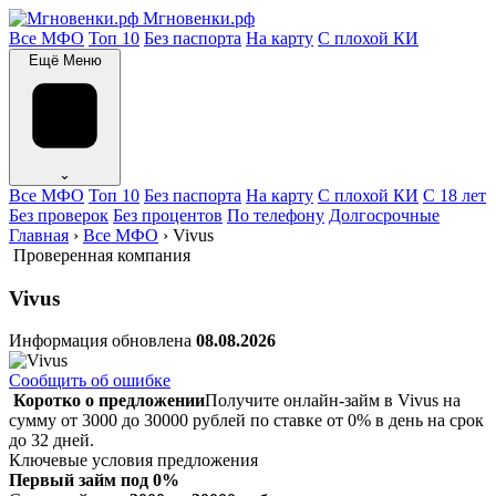
Мгновенки.рф
Все МФО
Топ 10
Без паспорта
На карту
С плохой КИ
Ещё
Меню
⌄
Все МФО
Топ 10
Без паспорта
На карту
С плохой КИ
С 18 лет
Без проверок
Без процентов
По телефону
Долгосрочные
Главная
›
Все МФО
›
Vivus
Проверенная компания
Vivus
Информация обновлена
08.08.2026
Сообщить об ошибке
Коротко о предложении
Получите онлайн-займ в Vivus на
сумму от 3000 до 30000 рублей по ставке от 0% в день на срок
до 32 дней.
Ключевые условия предложения
Первый займ под 0%