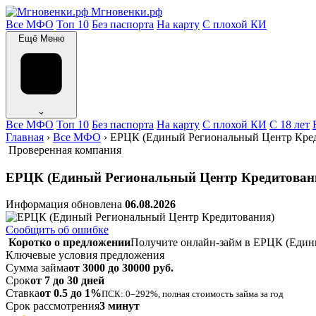
Мгновенки.рф
Все МФО
Топ 10
Без паспорта
На карту
С плохой КИ
Ещё
Меню
⌄
Все МФО
Топ 10
Без паспорта
На карту
С плохой КИ
С 18 лет
Главная
›
Все МФО
›
ЕРЦК (Единый Региональный Центр Кред
Проверенная компания
ЕРЦК (Единый Региональный Центр Кредитован
Информация обновлена
06.08.2026
Сообщить об ошибке
Коротко о предложении
Получите онлайн-займ в ЕРЦК (Единый
Ключевые условия предложения
Сумма займа
от 3000 до 30000 руб.
Срок
от 7 до 30 дней
Ставка
от 0.5 до 1%
ПСК: 0–292%, полная стоимость займа за год
Срок рассмотрения
3 минут