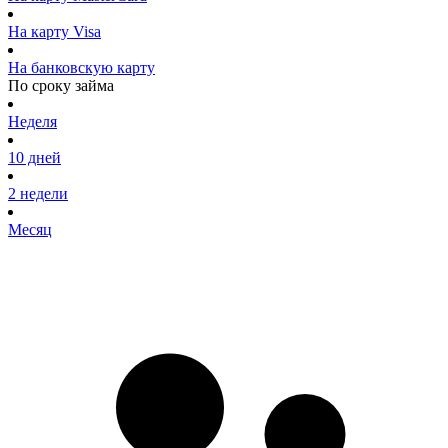
На карту Visa
На банковскую карту
По сроку займа
Неделя
10 дней
2 недели
Месяц