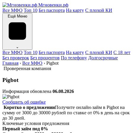
Мгновенки.рф
Все МФО
Топ 10
Без паспорта
На карту
С плохой КИ
Ещё
Меню
⌄
Все МФО
Топ 10
Без паспорта
На карту
С плохой КИ
С 18 лет
Без проверок
Без процентов
По телефону
Долгосрочные
Главная
›
Все МФО
›
Pigbot
Проверенная компания
Pigbot
Информация обновлена
06.08.2026
Сообщить об ошибке
Коротко о предложении
Получите онлайн-займ в Pigbot на
сумму от 3000 до 30000 рублей по ставке от 0% в день на срок
до 30 дней.
Ключевые условия предложения
Первый займ под 0%