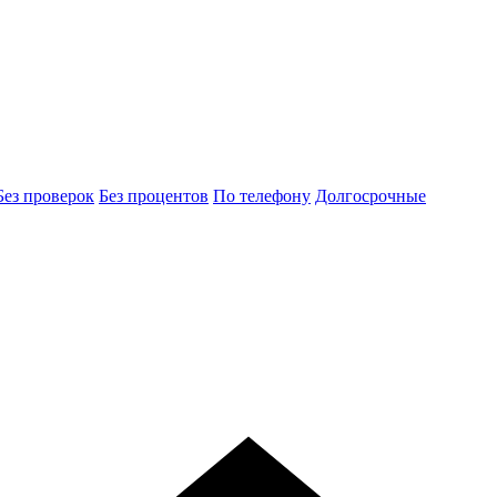
Без проверок
Без процентов
По телефону
Долгосрочные