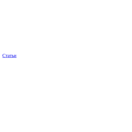
Статьи