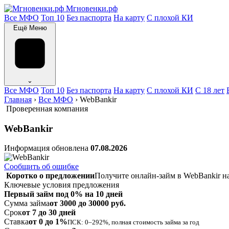
Мгновенки.рф
Все МФО
Топ 10
Без паспорта
На карту
С плохой КИ
Ещё
Меню
⌄
Все МФО
Топ 10
Без паспорта
На карту
С плохой КИ
С 18 лет
Главная
›
Все МФО
›
WebBankir
Проверенная компания
WebBankir
Информация обновлена
07.08.2026
Сообщить об ошибке
Коротко о предложении
Получите онлайн-займ в WebBankir на 
Ключевые условия предложения
Первый займ под 0% на 10 дней
Сумма займа
от 3000 до 30000 руб.
Срок
от 7 до 30 дней
Ставка
от 0 до 1%
ПСК: 0–292%, полная стоимость займа за год