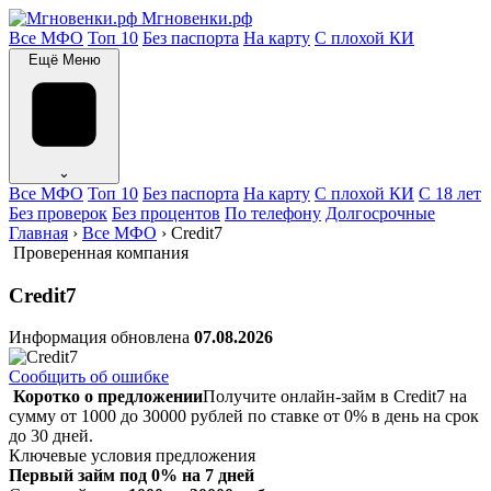
Мгновенки.рф
Все МФО
Топ 10
Без паспорта
На карту
С плохой КИ
Ещё
Меню
⌄
Все МФО
Топ 10
Без паспорта
На карту
С плохой КИ
С 18 лет
Без проверок
Без процентов
По телефону
Долгосрочные
Главная
›
Все МФО
›
Credit7
Проверенная компания
Credit7
Информация обновлена
07.08.2026
Сообщить об ошибке
Коротко о предложении
Получите онлайн-займ в Credit7 на
сумму от 1000 до 30000 рублей по ставке от 0% в день на срок
до 30 дней.
Ключевые условия предложения
Первый займ под 0% на 7 дней