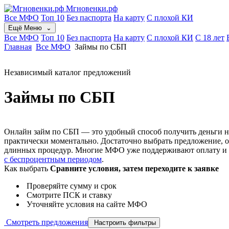
Мгновенки.рф
Все МФО
Топ 10
Без паспорта
На карту
С плохой КИ
Ещё
Меню
⌄
Все МФО
Топ 10
Без паспорта
На карту
С плохой КИ
С 18 лет
Главная
Все МФО
Займы по СБП
Независимый каталог предложений
Займы по СБП
Онлайн займ по СБП — это удобный способ получить деньги на
практически моментально. Достаточно выбрать предложение, о
длинных процедур. Многие МФО уже поддерживают оплату и вы
с беспроцентным периодом
.
Как выбрать
Сравните условия, затем переходите к заявке
Проверяйте сумму и срок
Смотрите ПСК и ставку
Уточняйте условия на сайте МФО
Смотреть предложения
Настроить фильтры