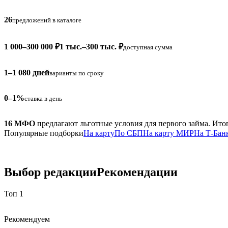
26
предложений в каталоге
1 000–300 000 ₽
1 тыс.–300 тыс. ₽
доступная сумма
1–1 080 дней
варианты по сроку
0–1%
ставка в день
16 МФО
предлагают льготные условия для первого займа. Ито
Популярные подборки
На карту
По СБП
На карту МИР
На Т-Бан
Выбор редакции
Рекомендации
Топ 1
Рекомендуем