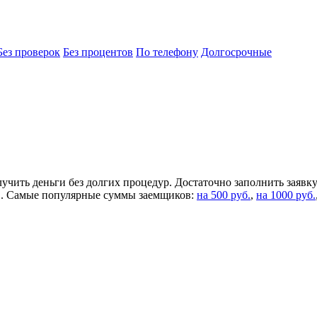
Без проверок
Без процентов
По телефону
Долгосрочные
учить деньги без долгих процедур. Достаточно заполнить заявк
ов. Самые популярные суммы заемщиков:
на 500 руб.
,
на 1000 руб.