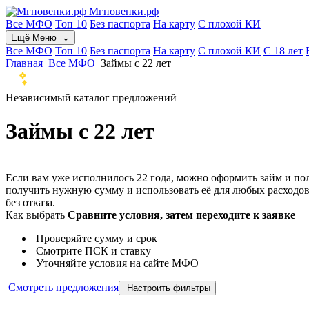
Мгновенки.рф
Все МФО
Топ 10
Без паспорта
На карту
С плохой КИ
Ещё
Меню
⌄
Все МФО
Топ 10
Без паспорта
На карту
С плохой КИ
С 18 лет
Главная
Все МФО
Займы с 22 лет
Независимый каталог предложений
Займы с 22 лет
Если вам уже исполнилось 22 года, можно оформить займ и пол
получить нужную сумму и использовать её для любых расход
без отказа.
Как выбрать
Сравните условия, затем переходите к заявке
Проверяйте сумму и срок
Смотрите ПСК и ставку
Уточняйте условия на сайте МФО
Смотреть предложения
Настроить фильтры