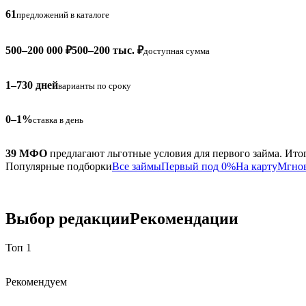
61
предложений в каталоге
500–200 000 ₽
500–200 тыс. ₽
доступная сумма
1–730 дней
варианты по сроку
0–1%
ставка в день
39 МФО
предлагают льготные условия для первого займа. Ито
Популярные подборки
Все займы
Первый под 0%
На карту
Мгно
Выбор редакции
Рекомендации
Топ 1
Рекомендуем