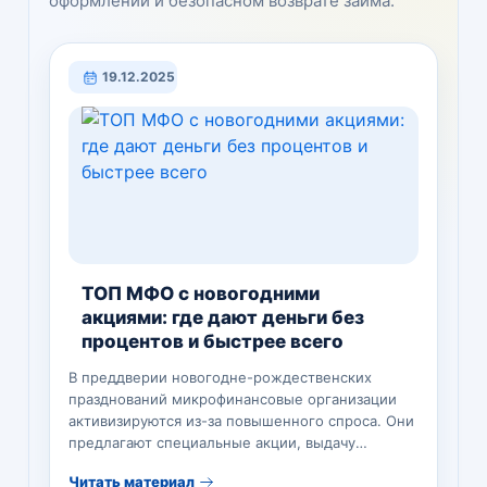
оформлении и безопасном возврате займа.
19.12.2025
ТОП МФО с новогодними
акциями: где дают деньги без
процентов и быстрее всего
В преддверии новогодне-рождественских
празднований микрофинансовые организации
активизируются из-за повышенного спроса. Они
предлагают специальные акции, выдачу
беспроцентного займа не только новым
Читать материал
клиентам, приятные и щедрые…