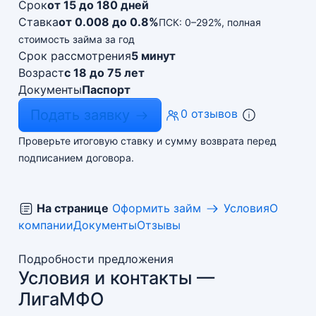
Срок
от 15 до 180 дней
Ставка
от 0.008 до 0.8%
ПСК: 0–292%, полная
стоимость займа за год
Срок рассмотрения
5 минут
Возраст
с 18 до 75 лет
Документы
Паспорт
Подать заявку
0 отзывов
Проверьте итоговую ставку и сумму возврата перед
подписанием договора.
На странице
Оформить займ
Условия
О
компании
Документы
Отзывы
Подробности предложения
Условия и контакты —
ЛигаМФО